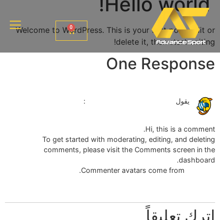
Hello world!
0
Welcome to WordPress. This is your first post. Edit or
delete it, then start writing!
One Response
فبراير 20, 2025 الساعة 6:22 م
يقول
A WordPress Commenter
:
Hi, this is a comment.
To get started with moderating, editing, and deleting
comments, please visit the Comments screen in the
dashboard.
.
Commenter avatars come from
Gravatar
رد
اترك تعليقاً