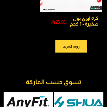
كرة ايزي بول
فرشة تمارين

25.00
صغيرة - 1 كجم
رؤية المزيد
تسوق حسب الماركة