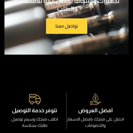
ﺗﺠﻬﻴﺰات وﻣﻨﺘﺠﺎت تواصل معنا للاستفسار
والطلب
تواصل معنا
افضل العروض
تتوفر خدمة التوصيل
احصل على منتجك بافضل الاسعار
اطلب منتجك وسيتم توصيل
والخصومات
طلبك بسلاسة