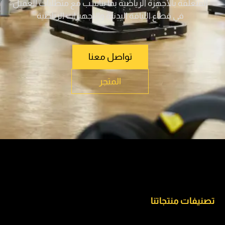
المتعلقة بالأجهزة الرياضية ﺑﻤﺎ ﻳﻨﺎﺳﺐ مع ﻣﺘﻄﻠﺒﺎت اﻟﻌﻤﻴﻞ
ﻓﻲ ﻗﻄﺎع اﻟﻠﻴﺎﻗﺔ اﻟﺒﺪﻧﻴﺔ واﻟﺘﺠﻬﻴﺰات اﻟﺮﻳﺎﺿﻴﺔ
تواصل معنا
المتجر
تصنيفات منتجاتنا