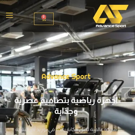
0
Advance Sport
اجهزة رياضية بتصاميم عصرية
وجذابة
ﺷﺮﻛﺔ ﻋﺎﻟﻤﻴﺔ ﺗﺤﺘﻞ ﻣﻜﺎﻧﺔ راﺋﺪة ﻓﻲ ﺗﻮرﻳﺪ آخر التقنية