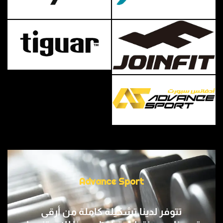
Advance Sport
تتوفر لدينا ﺗﺸﻜﻴﻠﺔ ﻛﺎﻣﻠﺔ ﻣﻦ أرﻗﻰ