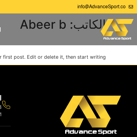
info@AdvanceSport.co
الكاتب:
Abeer b
ا
Hello world!
rst post. Edit or delete it, then start writing!
ا
+
+