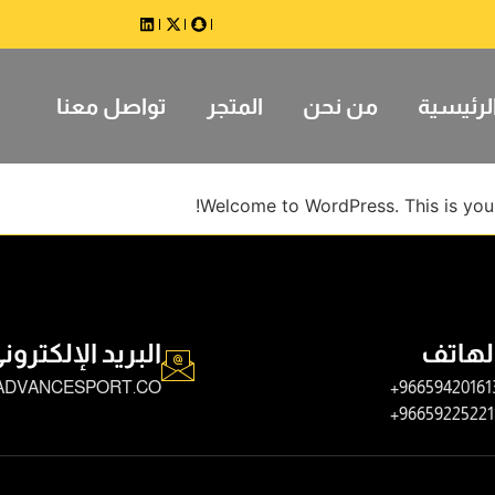
لرئيسية
من نحن
المتجر
تواصل معنا
Welcome to WordPress. This is your fi
لهاتف
البريد الإلكترون
ADVANCESPORT.CO
966594201613
966592252211