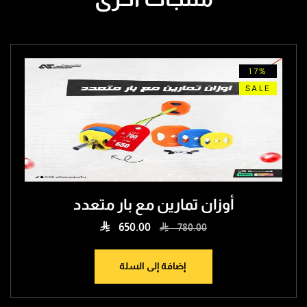
17
SA
أوزان تمارين مع بار متعدد

650.00

780.00
إضافة إلى السلة