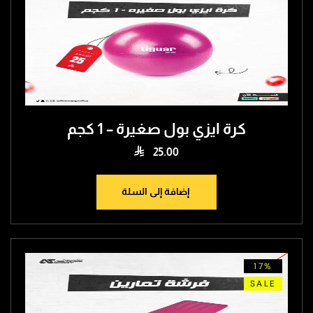
كرة ايزي بول صغيرة – 1 كجم

25.00
إضافة إلى السلة
17
SA