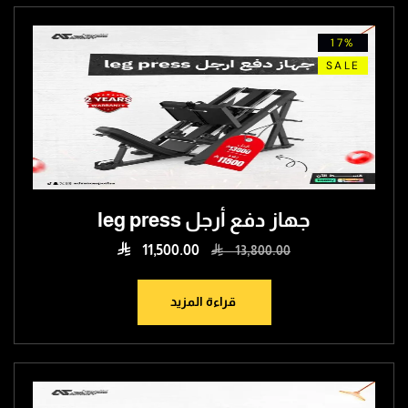
17
SA
جهاز دفع أرجل leg press

11,500.00

13,800.00
قراءة المزيد