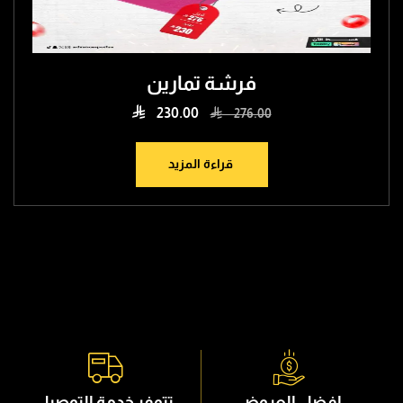
فرشة تمارين

230.00

276.00
قراءة المزيد
افضل العروض
تتوفر خدمة التوصيل