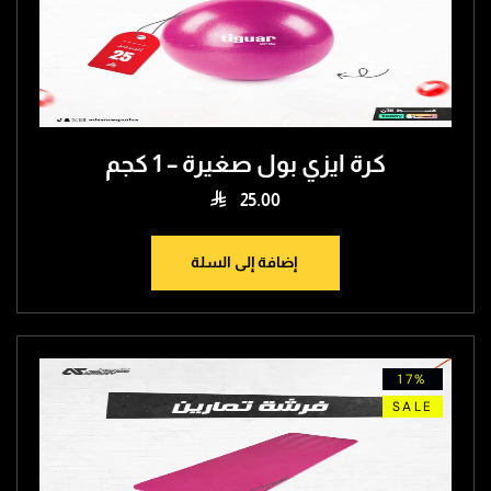
كرة ايزي بول صغيرة – 1 كجم

25.00
إضافة إلى السلة
17%
SALE