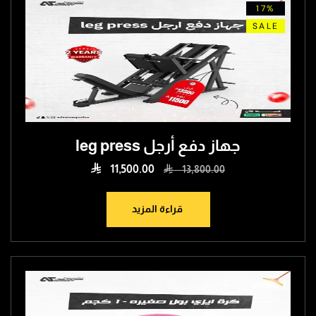
17%
SALE
جهاز دفع أرجل leg press

11,500.00

13,800.00
قراءة المزيد