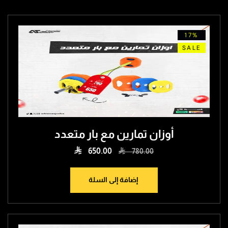
17%
SALE
أوزان تمارين مع بار متعدد

650.00

780.00
إضافة إلى السلة