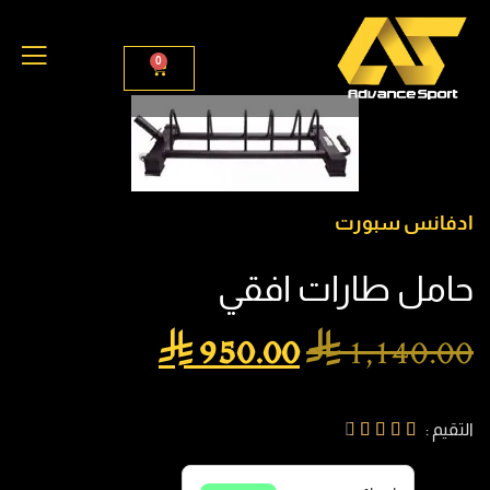
0
ادفانس سبورت
حامل طارات افقي

950.00

1,140.00
التقيم :




