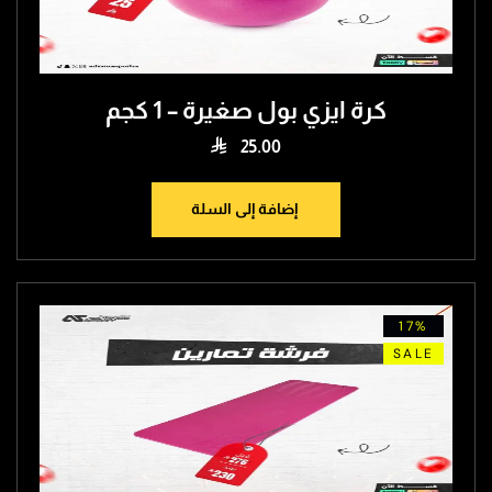
كرة ايزي بول صغيرة – 1 كجم

25.00
إضافة إلى السلة
17%
SALE