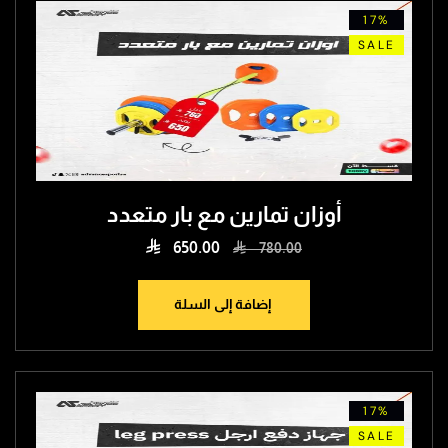
17%
SALE
أوزان تمارين مع بار متعدد

650.00

780.00
إضافة إلى السلة
17%
SALE