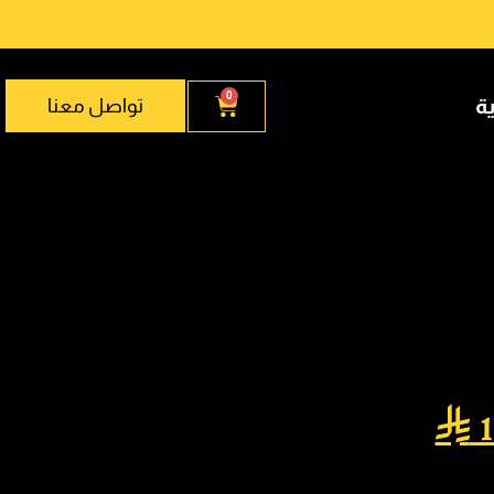
0
ية
تواصل معنا

1