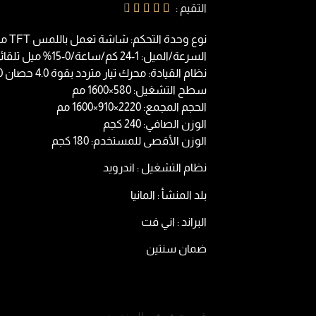
التقيم :





نوع وحدة التحكم: شاشة تعمل باللمس TFT مقاس 21.5 بوصة
السرعة/الميل: 1-24 كم/ساعة/0-15% ميل تلقائي
نظام القيادة: محرك تيار متردد بقوة 4.0 حصان 3.0 كيلو وات
سطح التشغيل: 580×1600 مم
الحجم المجمع: 2220×910×1600 مم
الوزن الصافي: 240 كجم
الوزن الأقصى للمستخدم: 180 كجم
نظام التشغيل : اندرويد
بلد المنشأ : المانيا
البراند : اني فت
ضمان سنتين