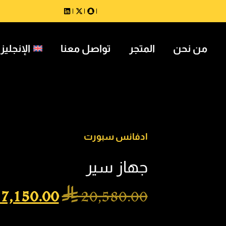
من نحن
المتجر
تواصل معنا
الإنجليز
ادفانس سبورت
جهاز سير
7,150.00

20,580.00