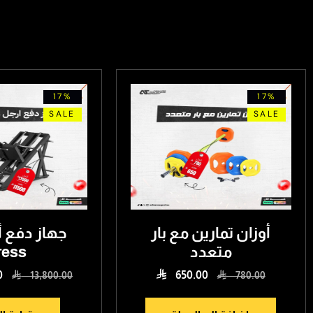
17%
17%
SALE
SALE
أوزان تمارين مع بار
متعدد
ress

0
650.00

13,800.00

780.00