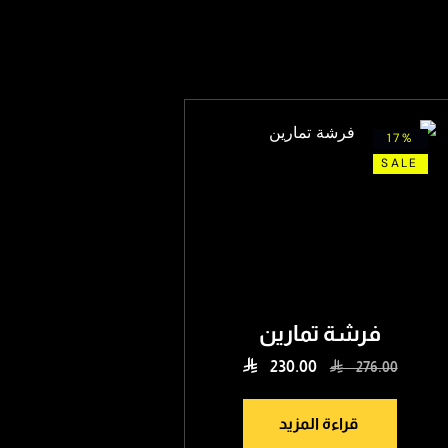
17%
SALE
فرشة تمارين

230.00

276.00
قراءة المزيد