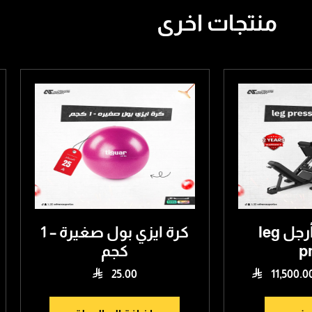
منتجات اخرى
جهاز دفع أرجل leg
كرة ايزي بول صغيرة – 1
p
كجم


25.00
11,500.0