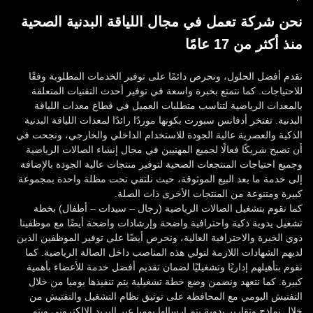
نحن شركة تعمل في مجال اللياقة البدنية الصحية
منذ أكثر من 17 عامًا
نقدم أفضل الحلول، ونحرص دائمًا على توفير الخدمات المطلوبة وفقًا
للاحتياجات. كما نتمتع بخبرة واسعة في توفير أحدث التقنيات المتعلقة
بالمعدات الرياضية لتناسب متطلبات العميل في قطاع معدات اللياقة
البدنية. تفتخر أدفانس سبورت بكونها موردًا رائدًا لمعدات اللياقة البدنية
الذكية والعصرية عالية الجودة للاستخدام الداخلي والخارجي، ونجحت في
أن تصبح شريكًا فعالًا لجميع المهنيين في مجال إنشاء الصالات الرياضية
وجميع احتياجات المنتجعات الصحية لتوفير منتجات عالية الجودة بالإضافة
إلى خدمة ما بعد البيع الموثوقة، حيث نلتقي تحت مظلة واحدة بمجموعة
كبيرة ومتنوعة من المنتجات الأخرى ذات الصلة.
كما نقوم بتشغيل الصالات الرياضية (رجال – سيدات – أطفال) بخطة
تشغيل يدوية ذكية واحترافية واضحة وإرشادات واضحة أيضًا مع موظفينا
ذوي الخبرة والاحترافية العالية، ونحرص أيضًا على توفير الموظفين الذين
لديهم الشهادات اللازمة لتولي هذه المناصب داخل الصالة الرياضية. كما
نقوم بتأهيلهم إداريًا وتشغيليًا لضمان تقديم أفضل خدمة للأعضاء بأهمية
كبيرة. كما نتعهد ونضمن وضع خطة تشغيلية يتم تنفيذها يوميا من خلال
التفتيش اليومي مع المحافظة على توثيق نظام التشغيل والتفتيش من
خلال نماذج وتقارير يدوية يتم إرسالها يوميا عبر البريد الإلكتروني ويتم