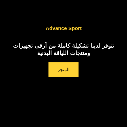
Advance Sport
تتوفر لدينا ﺗﺸﻜﻴﻠﺔ ﻛﺎﻣﻠﺔ ﻣﻦ أرﻗﻰ ﺗﺠﻬﻴﺰات
وﻣﻨﺘﺠﺎت اللياقة البدنية
المتجر